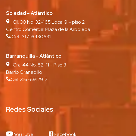
Soledad – Atlántico
Cll. 30 No. 32-165 Local 9 – piso 2
Centro Comercial Plaza de la Arboleda
Cel. 317-6430631
Barranquilla – Atlántico
Cra. 44 No. 82-11 – Piso 3
Barrio Granadillo
Cel. 316-8912917
Redes Sociales
YouTube
Facebook