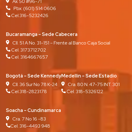
Ak 50 #96-71
Pbx:
(601) 514 0606
Cel.316-5232426
Bucaramanga – Sede Cabecera
Cll. 51 A No. 31-151 – Frente al Banco Caja Social
Cel. 3173712702
Cel. 3164667657
Bogotá – Sede Kennedy
Medellín – Sede Estadio
Cll. 36 Sur No 78 K-24
Cra. 80 N. 47-75 INT. 301
Cel.318-2823178
Cel. 318-5326122
Soacha – Cundinamarca
Cra. 7 No 16 -83
Cel. 316-4493 948