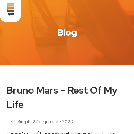
Blog
Bruno Mars – Rest Of My
Life
Let’s Sing it
|
22 de junio de 2020
Enjoy «Song of the week» with our nice E.F.E. tutors