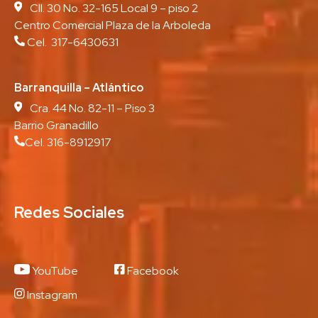
Cll. 30 No. 32-165 Local 9 – piso 2
Centro Comercial Plaza de la Arboleda
Cel. 317-6430631
Barranquilla – Atlántico
Cra. 44 No. 82-11 – Piso 3
Barrio Granadillo
Cel. 316-8912917
Redes Sociales
YouTube
Facebook
Instagram