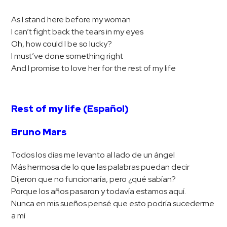
As I stand here before my woman
I can’t fight back the tears in my eyes
Oh, how could I be so lucky?
I must’ve done something right
And I promise to love her for the rest of my life
Rest of my life (Español)
Bruno Mars
Todos los días me levanto al lado de un ángel
Más hermosa de lo que las palabras puedan decir
Dijeron que no funcionaría, pero ¿qué sabían?
Porque los años pasaron y todavía estamos aquí.
Nunca en mis sueños pensé que esto podría sucederme
a mí