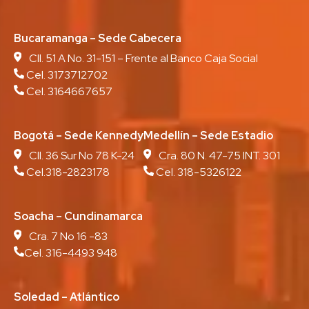
Bucaramanga – Sede Cabecera
Cll. 51 A No. 31-151 – Frente al Banco Caja Social
Cel. 3173712702
Cel. 3164667657
Bogotá – Sede Kennedy
Medellín – Sede Estadio
Cll. 36 Sur No 78 K-24
Cra. 80 N. 47-75 INT. 301
Cel.318-2823178
Cel. 318-5326122
Soacha – Cundinamarca
Cra. 7 No 16 -83
Cel. 316-4493 948
Soledad – Atlántico