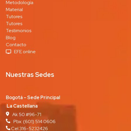
Metodología
Material
Tutores
Tutores
Testimonios
Blog
Contacto
EFE online
Nuestras Sedes
Bogotá – Sede Principal
La Castellana
Ak 50 #96-71
Pbx:
(601) 514 0606
Cel.316-5232426