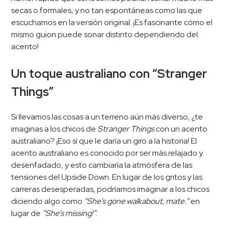
secas o formales, y no tan espontáneas como las que
escuchamos en la versión original. ¡Es fascinante cómo el
mismo guion puede sonar distinto dependiendo del
acento!
Un toque australiano con “Stranger
Things”
Si llevamos las cosas a un terreno aún más diverso, ¿te
imaginas a los chicos de
Stranger Things
con un acento
australiano? ¡Eso sí que le daría un giro a la historia! El
acento australiano es conocido por ser más relajado y
desenfadado, y esto cambiaría la atmósfera de las
tensiones del Upside Down. En lugar de los gritos y las
carreras desesperadas, podríamos imaginar a los chicos
diciendo algo como
“She’s gone walkabout, mate.”
en
lugar de
“She’s missing!”
.