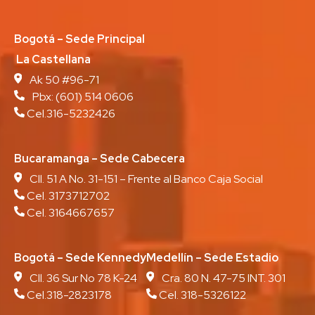
Bogotá – Sede Principal
La Castellana
Ak 50 #96-71
Pbx:
(601) 514 0606
Cel.316-5232426
Bucaramanga – Sede Cabecera
Cll. 51 A No. 31-151 – Frente al Banco Caja Social
Cel. 3173712702
Cel. 3164667657
Bogotá – Sede Kennedy
Medellín – Sede Estadio
Cll. 36 Sur No 78 K-24
Cra. 80 N. 47-75 INT. 301
Cel.318-2823178
Cel. 318-5326122