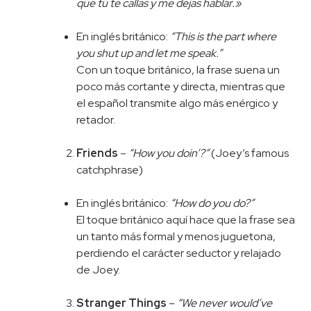
que tú te callas y me dejas hablar.»
En inglés británico:
“This is the part where
you shut up and let me speak.”
Con un toque británico, la frase suena un
poco más cortante y directa, mientras que
el español transmite algo más enérgico y
retador.
Friends
–
“How you doin’?”
(Joey’s famous
catchphrase)
En inglés británico:
“How do you do?”
El toque británico aquí hace que la frase sea
un tanto más formal y menos juguetona,
perdiendo el carácter seductor y relajado
de Joey.
Stranger Things
–
“We never would’ve