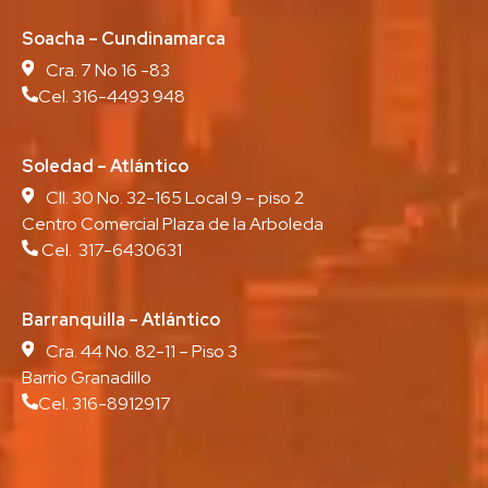
Soacha – Cundinamarca
Cra. 7 No 16 -83
Cel. 316-4493 948
Soledad – Atlántico
Cll. 30 No. 32-165 Local 9 – piso 2
Centro Comercial Plaza de la Arboleda
Cel. 317-6430631
Barranquilla – Atlántico
Cra. 44 No. 82-11 – Piso 3
Barrio Granadillo
Cel. 316-8912917