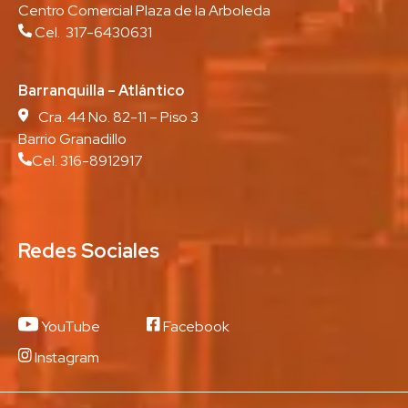
Centro Comercial Plaza de la Arboleda
Cel. 317-6430631
Barranquilla – Atlántico
Cra. 44 No. 82-11 – Piso 3
Barrio Granadillo
Cel. 316-8912917
Redes Sociales
YouTube
Facebook
Instagram