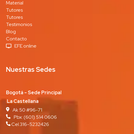
Material
Tutores
Tutores
Testimonios
Blog
Contacto
EFE online
Nuestras Sedes
Bogotá – Sede Principal
La Castellana
Ak 50 #96-71
Pbx:
(601) 514 0606
Cel.316-5232426