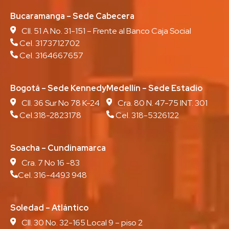
Bucaramanga – Sede Cabecera
Cll. 51 A No. 31-151 – Frente al Banco Caja Social
Cel. 3173712702
Cel. 3164667657
Bogotá – Sede Kennedy
Medellín – Sede Estadio
Cll. 36 Sur No 78 K-24
Cra. 80 N. 47-75 INT. 301
Cel.318-2823178
Cel. 318-5326122
Soacha – Cundinamarca
Cra. 7 No 16 -83
Cel. 316-4493 948
Soledad – Atlántico
Cll. 30 No. 32-165 Local 9 – piso 2