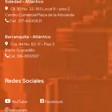
Soledad – Atlántico
Cll. 30 No. 32-165 Local 9 – piso 2
Centro Comercial Plaza de la Arboleda
Cel. 317-6430631
Barranquilla – Atlántico
Cra. 44 No. 82-11 – Piso 3
Barrio Granadillo
Cel. 316-8912917
Redes Sociales
YouTube
Facebook
Instagram