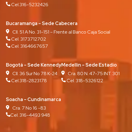
Cel.316-5232426
Bucaramanga – Sede Cabecera
Cll. 51 A No. 31-151 – Frente al Banco Caja Social
Cel. 3173712702
Cel. 3164667657
Bogotá – Sede Kennedy
Medellín – Sede Estadio
Cll. 36 Sur No 78 K-24
Cra. 80 N. 47-75 INT. 301
Cel.318-2823178
Cel. 318-5326122
Soacha – Cundinamarca
Cra. 7 No 16 -83
Cel. 316-4493 948