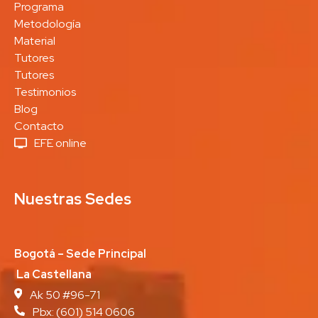
Programa
Metodología
Material
Tutores
Tutores
Testimonios
Blog
Contacto
EFE online
Nuestras Sedes
Bogotá – Sede Principal
La Castellana
Ak 50 #96-71
Pbx:
(601) 514 0606