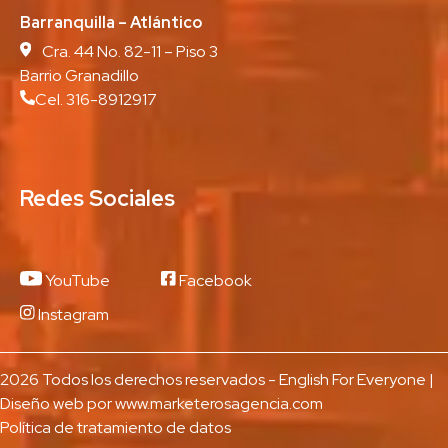
Barranquilla – Atlántico
Cra. 44 No. 82-11 – Piso 3
Barrio Granadillo
Cel. 316-8912917
Redes Sociales
YouTube
Facebook
Instagram
2026 Todos los derechos reservados - English For Everyone |
Diseño web por
www.marketerosagencia.com
Política de tratamiento de datos