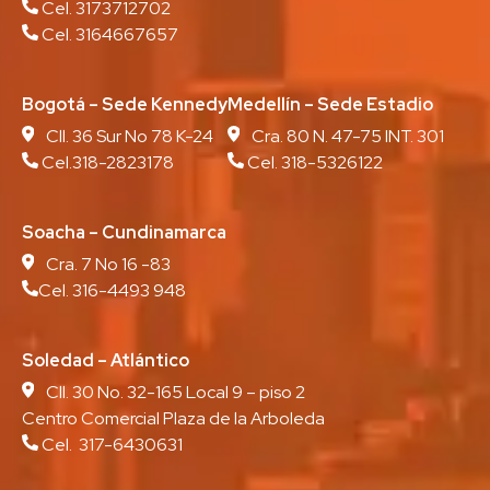
Cel. 3173712702
Cel. 3164667657
Bogotá – Sede Kennedy
Medellín – Sede Estadio
Cll. 36 Sur No 78 K-24
Cra. 80 N. 47-75 INT. 301
Cel.318-2823178
Cel. 318-5326122
Soacha – Cundinamarca
Cra. 7 No 16 -83
Cel. 316-4493 948
Soledad – Atlántico
Cll. 30 No. 32-165 Local 9 – piso 2
Centro Comercial Plaza de la Arboleda
Cel. 317-6430631