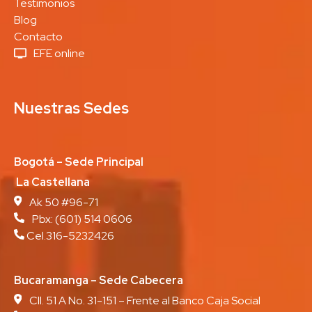
Testimonios
Blog
Contacto
EFE online
Nuestras Sedes
Bogotá – Sede Principal
La Castellana
Ak 50 #96-71
Pbx:
(601) 514 0606
Cel.316-5232426
Bucaramanga – Sede Cabecera
Cll. 51 A No. 31-151 – Frente al Banco Caja Social