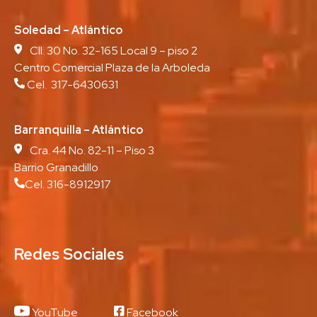
Soledad – Atlántico
Cll. 30 No. 32-165 Local 9 – piso 2
Centro Comercial Plaza de la Arboleda
Cel. 317-6430631
Barranquilla – Atlántico
Cra. 44 No. 82-11 – Piso 3
Barrio Granadillo
Cel. 316-8912917
Redes Sociales
YouTube
Facebook