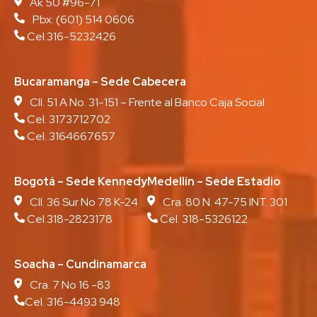
Ak 50 #96-71
Pbx:
(601) 514 0606
Cel.316-5232426
Bucaramanga – Sede Cabecera
Cll. 51 A No. 31-151 – Frente al Banco Caja Social
Cel. 3173712702
Cel. 3164667657
Bogotá – Sede Kennedy
Medellín – Sede Estadio
Cll. 36 Sur No 78 K-24
Cra. 80 N. 47-75 INT. 301
Cel.318-2823178
Cel. 318-5326122
Soacha – Cundinamarca
Cra. 7 No 16 -83
Cel. 316-4493 948