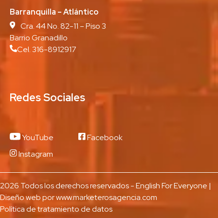
Barranquilla – Atlántico
Cra. 44 No. 82-11 – Piso 3
Barrio Granadillo
Cel. 316-8912917
Redes Sociales
YouTube
Facebook
Instagram
2026 Todos los derechos reservados - English For Everyone |
Diseño web por
www.marketerosagencia.com
Política de tratamiento de datos