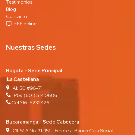
Testimonios
Blog
Contacto
EFE online
Nuestras Sedes
Bogotá – Sede Principal
La Castellana
Ak 50 #96-71
Pbx:
(601) 514 0606
Cel.316-5232426
Bucaramanga – Sede Cabecera
Cll. 51 A No. 31-151 – Frente al Banco Caja Social