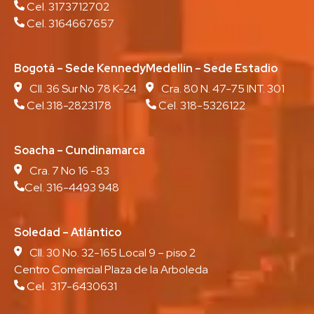
Cel. 3173712702
Cel. 3164667657
Bogotá – Sede Kennedy
Medellín – Sede Estadio
Cll. 36 Sur No 78 K-24
Cra. 80 N. 47-75 INT. 301
Cel.318-2823178
Cel. 318-5326122
Soacha – Cundinamarca
Cra. 7 No 16 -83
Cel. 316-4493 948
Soledad – Atlántico
Cll. 30 No. 32-165 Local 9 – piso 2
Centro Comercial Plaza de la Arboleda
Cel. 317-6430631