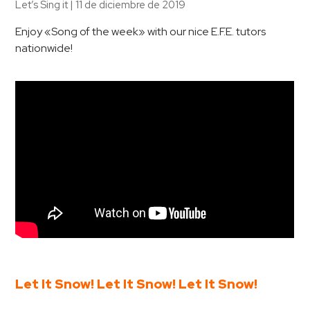
Let’s Sing it
|
11 de diciembre de 2019
Enjoy «Song of the week» with our nice E.F.E. tutors
nationwide!
Let It Snow! Let It Snow! Let It Snow!