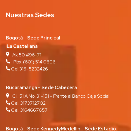
Nuestras Sedes
Bogotá – Sede Principal
La Castellana
Ak 50 #96-71
Pbx:
(601) 514 0606
Cel.316-5232426
Bucaramanga – Sede Cabecera
Cll. 51 A No. 31-151 – Frente al Banco Caja Social
Cel. 3173712702
Cel. 3164667657
Bogotá – Sede Kennedy
Medellín – Sede Estadio