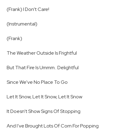
(Frank) I Don’t Care!
(Instrumental)
(Frank)
The Weather Outside Is Frightful
But That Fire Is Ummm.. Delightful
Since We’ve No Place To Go
Let It Snow, Let It Snow, Let It Snow
It Doesn’t Show Signs Of Stopping
And I’ve Brought Lots Of Corn For Popping