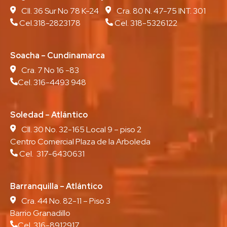
Cll. 36 Sur No 78 K-24
Cra. 80 N. 47-75 INT. 301
Cel.318-2823178
Cel. 318-5326122
Soacha – Cundinamarca
Cra. 7 No 16 -83
Cel. 316-4493 948
Soledad – Atlántico
Cll. 30 No. 32-165 Local 9 – piso 2
Centro Comercial Plaza de la Arboleda
Cel. 317-6430631
Barranquilla – Atlántico
Cra. 44 No. 82-11 – Piso 3
Barrio Granadillo
Cel. 316-8912917