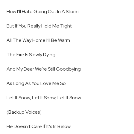
How I’ll Hate Going Out In A Storm
But If You Really Hold Me Tight
All The Way Home I’ll Be Warm
The Fire Is Slowly Dying
And My Dear We’re Still Goodbying
As Long As You Love Me So
Let It Snow, Let It Snow, Let It Snow
(Backup Voices)
He Doesn’t Care If It’s In Below