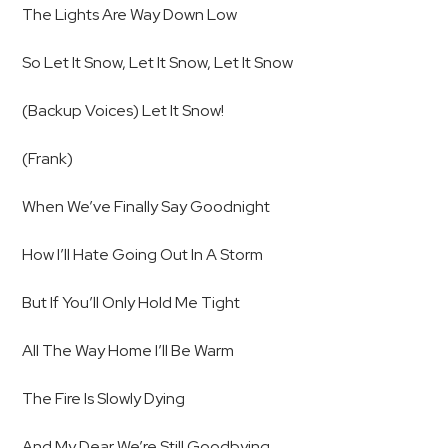
The Lights Are Way Down Low
So Let It Snow, Let It Snow, Let It Snow
(Backup Voices) Let It Snow!
(Frank)
When We’ve Finally Say Goodnight
How I’ll Hate Going Out In A Storm
But If You’ll Only Hold Me Tight
All The Way Home I’ll Be Warm
The Fire Is Slowly Dying
And My Dear We’re Still Goodbying