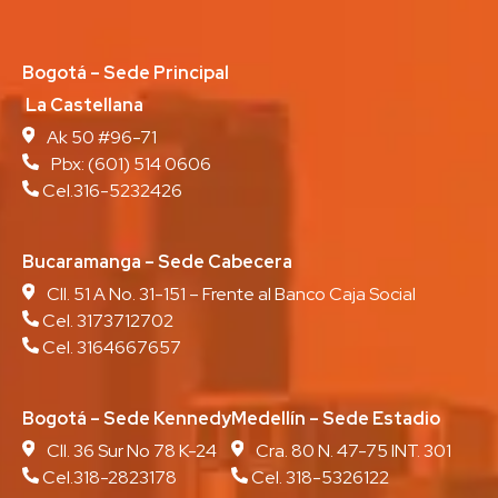
Bogotá – Sede Principal
La Castellana
Ak 50 #96-71
Pbx:
(601) 514 0606
Cel.316-5232426
Bucaramanga – Sede Cabecera
Cll. 51 A No. 31-151 – Frente al Banco Caja Social
Cel. 3173712702
Cel. 3164667657
Bogotá – Sede Kennedy
Medellín – Sede Estadio
Cll. 36 Sur No 78 K-24
Cra. 80 N. 47-75 INT. 301
Cel.318-2823178
Cel. 318-5326122