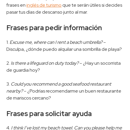
frases en
inglés de turismo
que te serán útiles si decides
pasar tus días de descanso junto al mar.
Frases para pedir información
1.
Excuse me, where can I rent a beach umbrella?
–
Disculpa, ¿dónde puedo alquilar una sombrilla de playa?
2.
Is there a lifeguard on duty today?
– ¿Hay un socorrista
de guardia hoy?
3.
Could you recommend a good seafood restaurant
nearby?
– ¿Podrías recomendarme un buen restaurante
de mariscos cercano?
Frases para solicitar ayuda
4.
I think I’ve lost my beach towel. Can you please help me