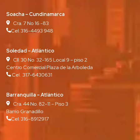
Soacha – Cundinamarca
Cra. 7 No 16 -83
Cel. 316-4493 948
Soledad – Atlántico
Cll. 30 No. 32-165 Local 9 – piso 2
Centro Comercial Plaza de la Arboleda
Cel. 317-6430631
Barranquilla – Atlántico
Cra. 44 No. 82-11 – Piso 3
Barrio Granadillo
Cel. 316-8912917