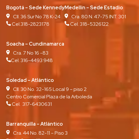
Bogotá – Sede Kennedy
Medellín – Sede Estadio
Cll. 36 Sur No 78 K-24
Cra. 80 N. 47-75 INT. 301
Cel.318-2823178
Cel. 318-5326122
Soacha – Cundinamarca
Cra. 7 No 16 -83
Cel. 316-4493 948
Soledad – Atlántico
Cll. 30 No. 32-165 Local 9 – piso 2
Centro Comercial Plaza de la Arboleda
Cel. 317-6430631
Barranquilla – Atlántico
Cra. 44 No. 82-11 – Piso 3