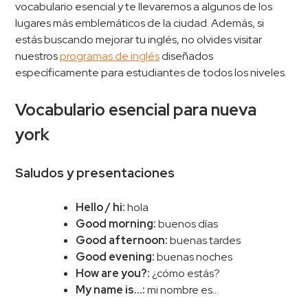
vocabulario esencial y te llevaremos a algunos de los
lugares más emblemáticos de la ciudad. Además, si
estás buscando mejorar tu inglés, no olvides visitar
nuestros
programas de inglés
diseñados
específicamente para estudiantes de todos los niveles.
Vocabulario esencial para nueva
york
Saludos y presentaciones
Hello / hi:
hola
Good morning:
buenos días
Good afternoon:
buenas tardes
Good evening:
buenas noches
How are you?:
¿cómo estás?
My name is…:
mi nombre es…