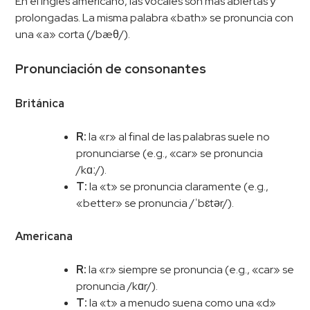
En el inglés americano, las vocales son más abiertas y
prolongadas. La misma palabra «bath» se pronuncia con
una «a» corta (/bæθ/).
Pronunciación de consonantes
Británica
R:
la «r» al final de las palabras suele no
pronunciarse (e.g., «car» se pronuncia
/kɑː/).
T:
la «t» se pronuncia claramente (e.g.,
«better» se pronuncia /ˈbɛtər/).
Americana
R:
la «r» siempre se pronuncia (e.g., «car» se
pronuncia /kɑr/).
T:
la «t» a menudo suena como una «d»