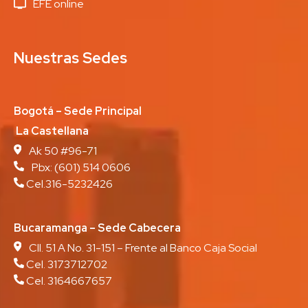
EFE online
Nuestras Sedes
Bogotá – Sede Principal
La Castellana
Ak 50 #96-71
Pbx:
(601) 514 0606
Cel.316-5232426
Bucaramanga – Sede Cabecera
Cll. 51 A No. 31-151 – Frente al Banco Caja Social
Cel. 3173712702
Cel. 3164667657