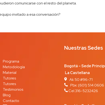
ieron comunicarse con el resto del planeta.
u equipo invitado a esa conversación?
Nuestras Sedes
Programa
Bogotá – Sede Prin
Metodología
Material
La Castellana
Tutores
Ak 50 #96-71
Tutores
Pbx:
(601) 514 0606
Testimonios
Cel.316-5232426
Blog
Contacto