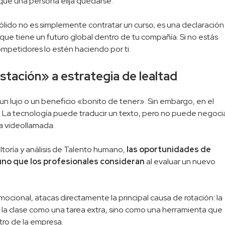
ue una persona elija quedarse.
ólido no es simplemente contratar un curso; es una declaración
que tiene un futuro global dentro de tu compañía. Si no estás
mpetidores lo estén haciendo por ti.
tación» a estrategia de lealtad
un lujo o un beneficio «bonito de tener». Sin embargo, en el
 La tecnología puede traducir un texto, pero no puede negoci
na videollamada.
ltoría y análisis de Talento humano,
las oportunidades de
 uno que los profesionales consideran
al evaluar un nuevo
ocional, atacas directamente la principal causa de rotación: la
e la clase como una tarea extra, sino como una herramienta que
tro de la empresa.