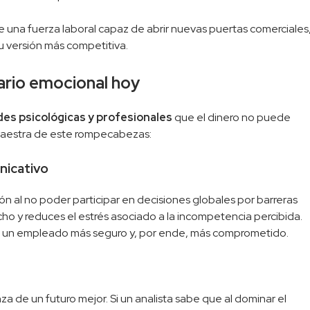
 una fuerza laboral capaz de abrir nuevas puertas comerciales
su versión más competitiva.
alario emocional hoy
des psicológicas y profesionales
que el dinero no puede
za maestra de este rompecabezas:
unicativo
ón al no poder participar en decisiones globales por barreras
techo y reduces el estrés asociado a la incompetencia percibida.
 un empleado más seguro y, por ende, más comprometido.
a de un futuro mejor. Si un analista sabe que al dominar el