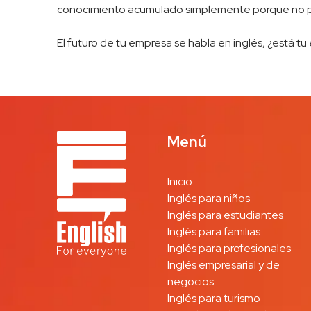
conocimiento acumulado simplemente porque no pud
El futuro de tu empresa se habla en inglés, ¿está t
Menú
Inicio
Inglés para niños
Inglés para estudiantes
Inglés para familias
Inglés para profesionales
Inglés empresarial y de
negocios
Inglés para turismo