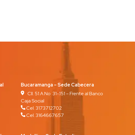
cipal
Bucaramanga – Sede Cabecera
Cll. 51 A No. 31-151 – Frente al Banco
Caja Social
Cel. 3173712702
Cel. 3164667657