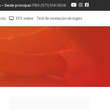
– Sede principal:
PBX
(571) 514 0606
acto
EFE online
Test de nivelación de inglés