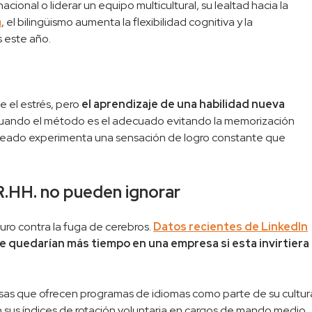
cional o liderar un equipo multicultural, su lealtad hacia la
m
, el bilingüismo aumenta la flexibilidad cognitiva y la
s este año.
e el estrés, pero
el aprendizaje de una habilidad nueva
Cuando el método es el adecuado evitando la memorización
pleado experimenta una sensación de logro constante que
RR.HH. no pueden ignorar
uro contra la fuga de cerebros.
Datos recientes de LinkedIn
e quedarían más tiempo en una empresa si esta invirtiera
sas que ofrecen programas de idiomas como parte de su cultur
 sus índices de rotación voluntaria en cargos de mando medio.