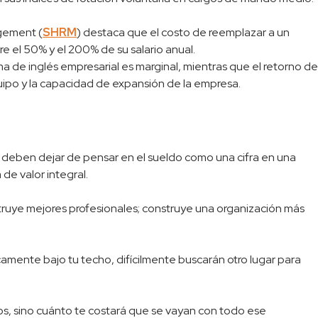
agement (
SHRM
) destaca que el costo de reemplazar a un
 el 50% y el 200% de su salario anual.
 de inglés empresarial es marginal, mientras que el retorno d
equipo y la capacidad de expansión de la empresa.
s deben dejar de pensar en el sueldo como una cifra en una
de valor integral.
nstruye mejores profesionales; construye una organización más
camente bajo tu techo, difícilmente buscarán otro lugar para
los, sino cuánto te costará que se vayan con todo ese