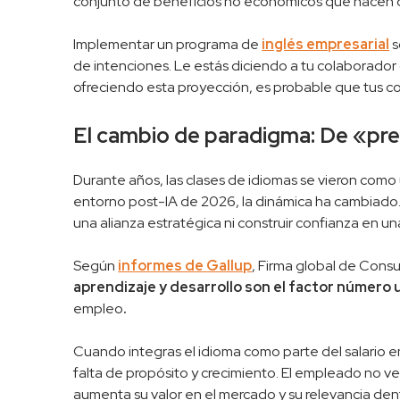
conjunto de beneficios no económicos que hacen q
Implementar un programa de
inglés empresarial
s
de intenciones. Le estás diciendo a tu colaborador 
ofreciendo esta proyección, es probable que tus co
El cambio de paradigma: De «pres
Durante años, las clases de idiomas se vieron como 
entorno post-IA de 2026, la dinámica ha cambiado.
una alianza estratégica ni construir confianza en u
Según
informes de Gallup
, Firma global de Consu
aprendizaje y desarrollo son el factor número
empleo
.
Cuando integras el idioma como parte del salario em
falta de propósito y crecimiento. El empleado no v
aumenta su valor en el mercado y su relevancia den