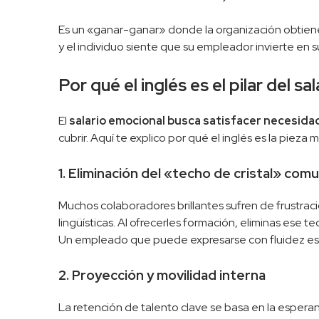
Es un «ganar-ganar» donde la organización obtiene
y el individuo siente que su empleador invierte en 
Por qué el inglés es el pilar del s
El
salario emocional busca satisfacer necesida
cubrir. Aquí te explico por qué el inglés es la pie
1. Eliminación del «techo de cristal» com
Muchos colaboradores brillantes sufren de frustraci
lingüísticas. Al ofrecerles formación, eliminas ese 
Un empleado que puede expresarse con fluidez es
2. Proyección y movilidad interna
La retención de talento clave se basa en la esperanz